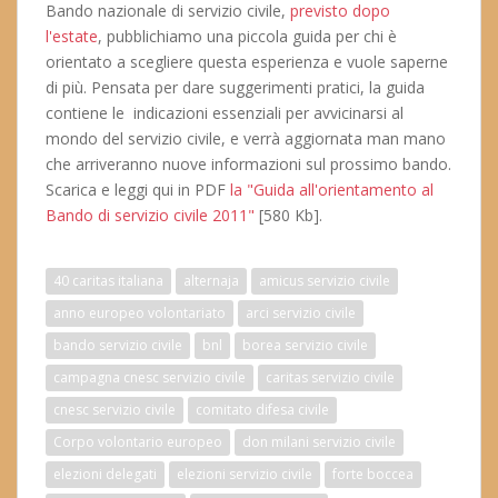
Bando nazionale di servizio civile,
previsto dopo
l'estate
, pubblichiamo una piccola guida per chi è
orientato a scegliere questa esperienza e vuole saperne
di più. Pensata per dare suggerimenti pratici, la guida
contiene le indicazioni essenziali per avvicinarsi al
mondo del servizio civile, e verrà aggiornata man mano
che arriveranno nuove informazioni sul prossimo bando.
Scarica e leggi qui in PDF
la "Guida all'orientamento al
Bando di servizio civile 2011"
[580 Kb].
40 caritas italiana
alternaja
amicus servizio civile
anno europeo volontariato
arci servizio civile
bando servizio civile
bnl
borea servizio civile
campagna cnesc servizio civile
caritas servizio civile
cnesc servizio civile
comitato difesa civile
Corpo volontario europeo
don milani servizio civile
elezioni delegati
elezioni servizio civile
forte boccea