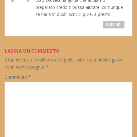
Ciao Daniela, la guida che abbiamo
preparato credo ti possa aiutare, comunque
se hai altri dubbi scrivici pure, a presto!
RISPONDI
LASCIA UN COMMENTO
Il tuo indirizzo email non sarà pubblicato.
I campi obbligatori
sono contrassegnati
*
Commento
*