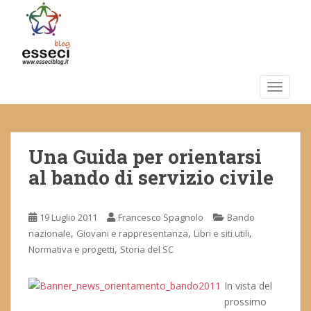
S
k
i
p
t
o
TOGGLE
m
a
i
Una Guida per orientarsi
n
c
al bando di servizio civile
o
n
t
19 Luglio 2011
Francesco Spagnolo
Bando
e
,
,
,
nazionale
Giovani e rappresentanza
Libri e siti utili
n
,
Normativa e progetti
Storia del SC
t
In vista del
prossimo