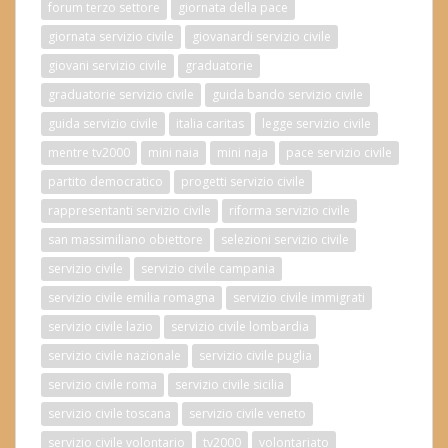
forum terzo settore
giornata della pace
giornata servizio civile
giovanardi servizio civile
giovani servizio civile
graduatorie
graduatorie servizio civile
guida bando servizio civile
guida servizio civile
italia caritas
legge servizio civile
mentre tv2000
mini naia
mini naja
pace servizio civile
partito democratico
progetti servizio civile
rappresentanti servizio civile
riforma servizio civile
san massimiliano obiettore
selezioni servizio civile
servizio civile
servizio civile campania
servizio civile emilia romagna
servizio civile immigrati
servizio civile lazio
servizio civile lombardia
servizio civile nazionale
servizio civile puglia
servizio civile roma
servizio civile sicilia
servizio civile toscana
servizio civile veneto
servizio civile volontario
tv2000
volontariato