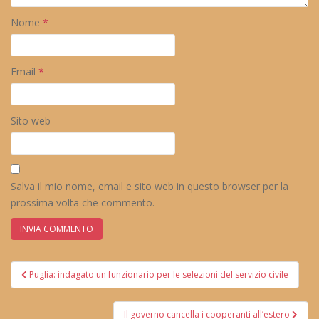
Nome
*
Email
*
Sito web
Salva il mio nome, email e sito web in questo browser per la
prossima volta che commento.
Navigazione
Puglia: indagato un funzionario per le selezioni del servizio civile
articoli
Il governo cancella i cooperanti all’estero