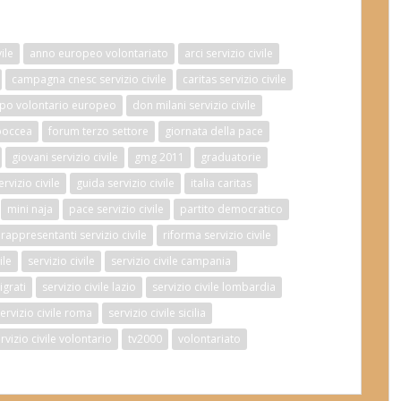
ile
anno europeo volontariato
arci servizio civile
campagna cnesc servizio civile
caritas servizio civile
po volontario europeo
don milani servizio civile
boccea
forum terzo settore
giornata della pace
giovani servizio civile
gmg 2011
graduatorie
vizio civile
guida servizio civile
italia caritas
mini naja
pace servizio civile
partito democratico
rappresentanti servizio civile
riforma servizio civile
ile
servizio civile
servizio civile campania
igrati
servizio civile lazio
servizio civile lombardia
ervizio civile roma
servizio civile sicilia
rvizio civile volontario
tv2000
volontariato