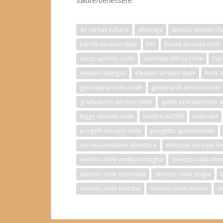
Salute/benessere.
40 caritas italiana
alternaja
amicus servizio civ
bando servizio civile
bnl
borea servizio civile
cnesc servizio civile
comitato difesa civile
Cor
elezioni delegati
elezioni servizio civile
forte 
giornata servizio civile
giovanardi servizio civile
graduatorie servizio civile
guida orientamento ser
legge servizio civile
mentre tv2000
mini naia
progetti servizio civile
progetto sperimentale
san massimiliano obiettore
selezioni servizio civ
servizio civile emilia romagna
servizio civile imm
servizio civile nazionale
servizio civile puglia
s
servizio civile toscana
servizio civile veneto
se