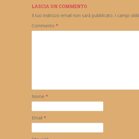
LASCIA UN COMMENTO
Il tuo indirizzo email non sarà pubblicato.
I campi obb
Commento
*
Nome
*
Email
*