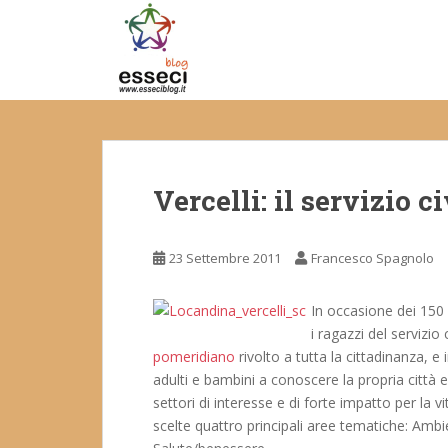
S
k
i
p
t
o
m
a
Vercelli: il servizio ci
i
n
c
23 Settembre 2011
Francesco Spagnolo
o
n
t
In occasione dei 150 
e
i ragazzi del servizio
n
pomeridiano
rivolto a tutta la cittadinanza, e 
t
adulti e bambini a conoscere la propria città e
settori di interesse e di forte impatto per la v
scelte quattro principali aree tematiche: Ambi