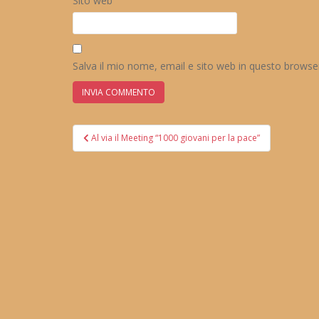
Sito web
Salva il mio nome, email e sito web in questo brows
Navigazione
Al via il Meeting “1000 giovani per la pace”
articoli