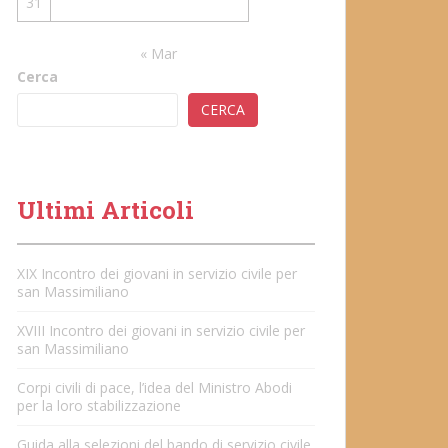
31
« Mar
Cerca
CERCA
Ultimi Articoli
XIX Incontro dei giovani in servizio civile per
san Massimiliano
XVIII Incontro dei giovani in servizio civile per
san Massimiliano
Corpi civili di pace, l’idea del Ministro Abodi
per la loro stabilizzazione
Guida alla selezioni del bando di servizio civile