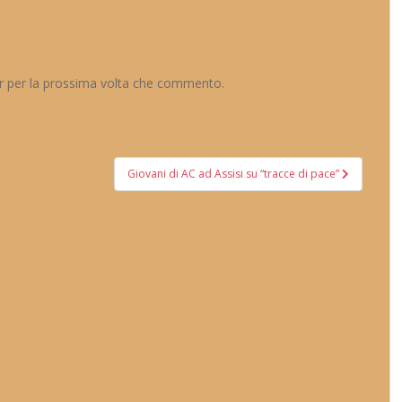
er per la prossima volta che commento.
Giovani di AC ad Assisi su “tracce di pace”