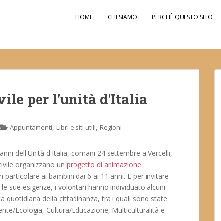
HOME
CHI SIAMO
PERCHÈ QUESTO SITO
vile per l’unità d’Italia
,
,
Appuntamenti
Libri e siti utili
Regioni
anni dell'Unità d'Italia, domani 24 settembre a Vercelli,
 civile organizzano un
progetto di animazione
in particolare ai bambini dai 6 ai 11 anni. E per invitare
 le sue esigenze, i volontari hanno individuato alcuni
ita quotidiana della cittadinanza, tra i quali sono state
ente/Ecologia, Cultura/Educazione, Multiculturalità e